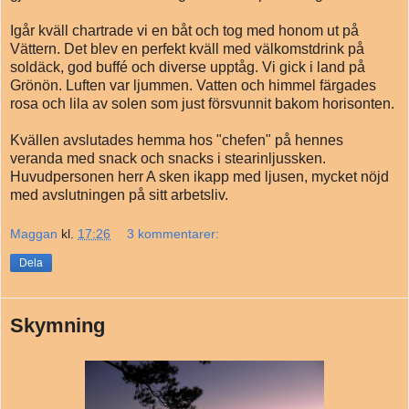
Igår kväll chartrade vi en båt och tog med honom ut på
Vättern. Det blev en perfekt kväll med välkomstdrink på
soldäck, god buffé och diverse upptåg. Vi gick i land på
Grönön. Luften var ljummen. Vatten och himmel färgades
rosa och lila av solen som just försvunnit bakom horisonten.
Kvällen avslutades hemma hos "chefen" på hennes
veranda med snack och snacks i stearinljussken.
Huvudpersonen herr A sken ikapp med ljusen, mycket nöjd
med avslutningen på sitt arbetsliv.
Maggan
kl.
17:26
3 kommentarer:
Dela
Skymning