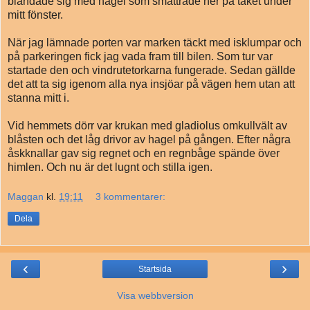
blandade sig med hagel som smattrade ner på taket under
mitt fönster.
När jag lämnade porten var marken täckt med isklumpar och
på parkeringen fick jag vada fram till bilen. Som tur var
startade den och vindrutetorkarna fungerade. Sedan gällde
det att ta sig igenom alla nya insjöar på vägen hem utan att
stanna mitt i.
Vid hemmets dörr var krukan med gladiolus omkullvält av
blåsten och det låg drivor av hagel på gången. Efter några
åskknallar gav sig regnet och en regnbåge spände över
himlen. Och nu är det lugnt och stilla igen.
Maggan
kl.
19:11
3 kommentarer:
Dela
‹
›
Startsida
Visa webbversion