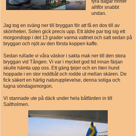
fyra dagar rinner
alltför snabbt
undan.
Jag tog en sväng ner till bryggan för att få en dos till av
skönheten. Solen gick precis upp. Ett äldre par tog sig ett
morgondopp i det 13 grader varma vattnet och satt sedan på
bryggan och njöt av den första koppen kaffe.
Sedan rullade vi våra väskor i sakta mak ner till den stora
bryggan vid Tången. Vi var i mycket god tid innan färjan
skulle hämta upp oss. Ett gäng tjejer och en liten hund
hoppade i en stor roddbåt och rodde ut mellan skären. De
fick säkert en härlig naturupplevelse, denna soliga och
lugna söndagsmorgon.
Vi stannade ute på däck under hela båtfärden in till
Saltholmen.