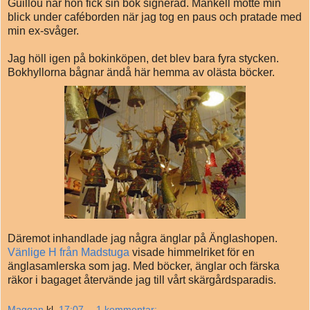
Guillou när hon fick sin bok signerad. Mankell mötte min
blick under caféborden när jag tog en paus och pratade med
min ex-svåger.
Jag höll igen på bokinköpen, det blev bara fyra stycken.
Bokhyllorna bågnar ändå här hemma av olästa böcker.
Däremot inhandlade jag några änglar på Änglashopen.
Vänlige H från Madstuga
visade himmelriket för en
änglasamlerska som jag. Med böcker, änglar och färska
räkor i bagaget återvände jag till vårt skärgårdsparadis.
Maggan
kl.
17:07
1 kommentar: