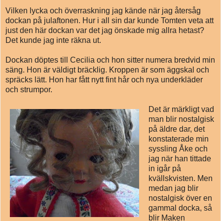
Vilken lycka och överraskning jag kände när jag återsåg
dockan på julaftonen. Hur i all sin dar kunde Tomten veta att
just den här dockan var det jag önskade mig allra hetast?
Det kunde jag inte räkna ut.
Dockan döptes till Cecilia och hon sitter numera bredvid min
säng. Hon är väldigt bräcklig. Kroppen är som äggskal och
spräcks lätt. Hon har fått nytt fint hår och nya underkläder
och strumpor.
Det är märkligt vad
man blir nostalgisk
på äldre dar, det
konstaterade min
syssling Åke och
jag när han tittade
in igår på
kvällskvisten. Men
medan jag blir
nostalgisk över en
gammal docka, så
blir Maken