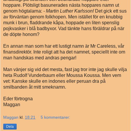
hoppare. Plötsligt basunerades nästa hoppares namn ut
genom högtalarna:
- Martin Luther Karlsson!
Det gick ett sus
av förväntan genom folkhopen. Men istället för en knubbig
munk i brun, fladdrande kåpa, hoppade en liten spenslig
pojkvasker i blå badbyxor. Vad tänkte hans föräldrar på när
de döpte honom?
En annan man som har ett lustigt namn är Mr Careless, vår
finansdirektör. Inte roligt att ha det namnet, speciellt inte om
man handskas med andras pengar!
Man vänjer sig vid det mesta, fast jag tror inte jag skulle vilja
heta Rudolf Vunderbaum eller Moussa Koussa. Men vem
vet: Kanske skulle en indones eller peruan dra på
smilbanden åt mitt smeknamn.
Eder förtrogna
Maggan
Maggan
kl.
18:21
5 kommentarer:
Dela