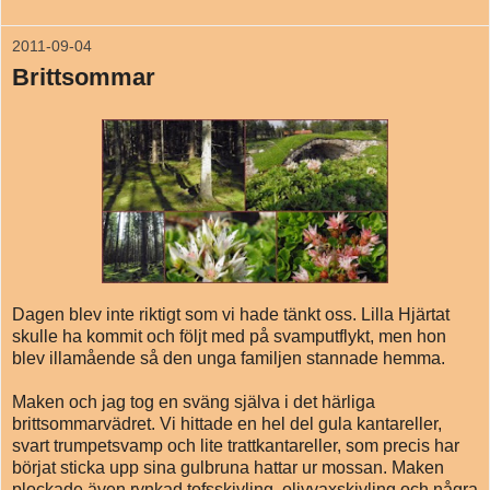
2011-09-04
Brittsommar
Dagen blev inte riktigt som vi hade tänkt oss. Lilla Hjärtat
skulle ha kommit och följt med på svamputflykt, men hon
blev illamående så den unga familjen stannade hemma.
Maken och jag tog en sväng själva i det härliga
brittsommarvädret. Vi hittade en hel del gula kantareller,
svart trumpetsvamp och lite trattkantareller, som precis har
börjat sticka upp sina gulbruna hattar ur mossan. Maken
plockade även rynkad tofsskivling, olivvaxskivling och några