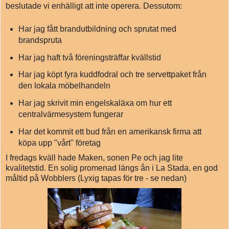
beslutade vi enhälligt att inte operera. Dessutom:
Har jag fått brandutbildning och sprutat med
brandspruta
Har jag haft två föreningsträffar kvällstid
Har jag köpt fyra kuddfodral och tre servettpaket från
den lokala möbelhandeln
Har jag skrivit min engelskaläxa om hur ett
centralvärmesystem fungerar
Har det kommit ett bud från en amerikansk firma att
köpa upp "vårt" företag
I fredags kväll hade Maken, sonen Pe och jag lite
kvalitetstid. En solig promenad längs ån i La Stada, en god
måltid på Wobblers (Lyxig tapas för tre - se nedan)