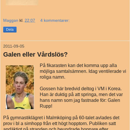
Maggan
kl.
22:07
4 kommentarer:
Dela
2011-09-05
Galen eller Vårdslös?
På fikarasten kan det komma upp alla
möjliga samtalsämnen. Idag ventilerade vi
roliga namn.
Gossen här bredvid deltog i VM i Korea.
Han är duktig på att springa, men det var
hans namn som jag fastnade för: Galen
Rupp!
På gymnastiklägret i Malmköping på 60-talet avlades det
prov i bl a simhopp från ett högt hopptorn. Publiken satt
andäktigt på stranden och beundrade hoppare efter