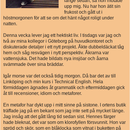
länge sedan, så hon motade
upp mig. Nu har hon ätit sin
frukost och gått ut i
höstmorgonen för att se om det hänt något roligt under
natten.
Denna vecka lever jag ett hektiskt liv. I tisdags var jag och
två av mina kollegor i Göteborg på huvudkontoret och
diskuterade detaljer i ett nytt projekt. Åkte dubbeldäckat tåg
hem och såg resvägen i nytt perspektiv. Åkrarna var
vattensjuka. Det hade bildats nya insjöar och åarna
svämmade över sina bräddar.
Igår morse var det också tidig morgon. Då bar det av till
Linköping och min kurs i Technical English. Hela
förmiddagen ägnades åt grammatik och eftermiddagen gick
åt till recensioner, idiom och metaforer.
En metafor har dykt upp i mitt sinne på sistone. I ortens butik
träffade jag på en bekant som jag inte sett på mycket länge.
Jag insåg att det gått lång tid sedan sist. Hennes färger
hade bleknat, det var som om klorofyllen försvunnit. Hon var
spröd och skör, som en blåklocka som vitnat i buketten på