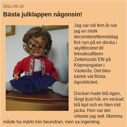
2011-09-10
Bästa julklappen någonsin!
Jag var väl fem år när
jag en mörk
decembereftermiddag
fick syn på en docka i
skyltfönstret till
leksaksaffären
Zetterlunds Eftr på
Köpmangatan i
Västerås. Det blev
kärlek vid första
ögonblicket.
Dockan hade blå ögon,
långt ljust hår, en veckad
blå kjol och en liten röd
jacka. Hon var det
sötaste jag sett. Mamma
måste ha märkt min beundran, men sa ingenting.